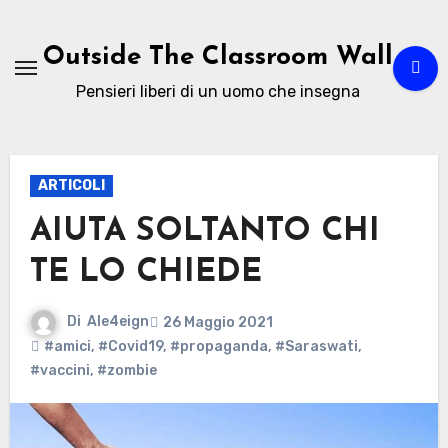
Passa
al
Outside The Classroom Wall
contenuto
Pensieri liberi di un uomo che insegna
ARTICOLI
AIUTA SOLTANTO CHI
TE LO CHIEDE
Di
Ale4eign
26 Maggio 2021
#amici
,
#Covid19
,
#propaganda
,
#Saraswati
,
#vaccini
,
#zombie